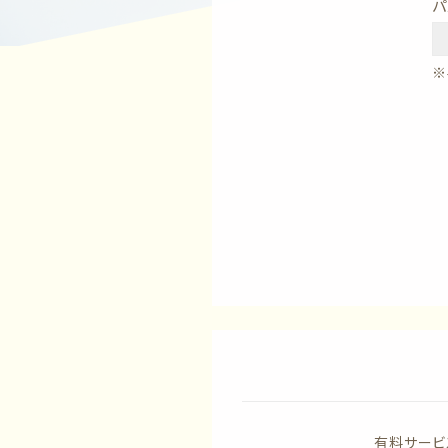
パ
※
有料サービ